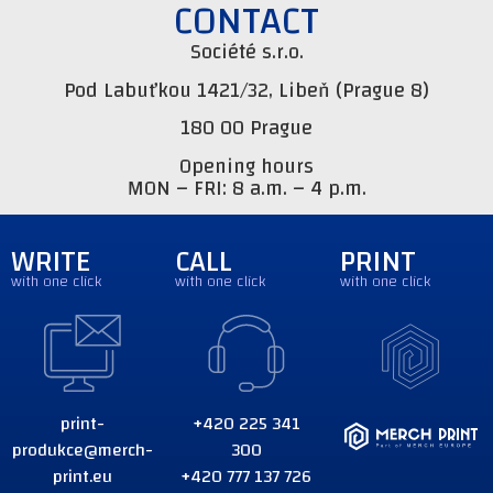
CONTACT
Société s.r.o.
Pod Labuťkou 1421/32, Libeň (Prague 8)
180 00 Prague
Opening hours
MON – FRI: 8 a.m. – 4 p.m.
WRITE
CALL
PRINT
with one click
with one click
with one click
print-
+420 225 341
produkce@merch-
300
print.eu
+420 777 137 726