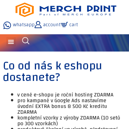
whatsapp
account
cart
Co od nás k eshopu
dostanete?
v ceně e-shopu je roční hosting ZDARMA
pro kampaně v Google Ads nastavíme
úvodní EXTRA bonus 8 500 Kč kreditu
ZDARMA
kompletní vzorky z výroby ZDARMA (10 setů
po 300 vzorkách)