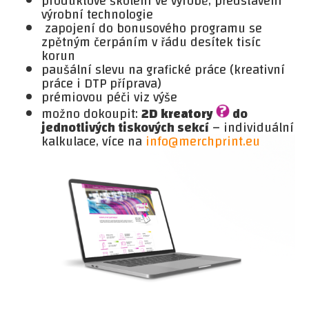
produktové školení ve výrobě, představení
výrobní technologie
zapojení do bonusového programu se
zpětným čerpáním v řádu desítek tisíc
korun
paušální slevu na grafické práce (kreativní
práce i DTP příprava)
prémiovou péči viz výše
možno dokoupit:
2D kreatory
do
jednotlivých tiskových sekcí
– individuální
kalkulace, více na
info@merchprint.eu